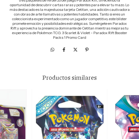
tres paquetes de refuerzo del juego Paradox Rift, ofreciendo la
oportunidad de descubrir cartas raras y potentes para elevar tu mazo. Lo
más destacado es la majestuosa tarjeta Cetitan, una adición cautivadora
con obras de arte llamativas y potentes habilidades. Tanto si eres un
coleccionista experimentado como un jugador competitivo, este blíster
promete emoción y posibilidades estratégicas. Sumérgete en Paradox
Rift y aprovecha la presencia dominante de Cetitan mientras mejoras tu
experiencia de Pokémon TCG. 3 Scarlet & Violet – Paradox Rift Booster
Packs 1 Promo Card
Productos similares