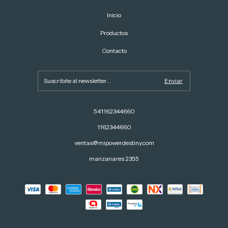
Inicio
Productos
Contacto
541162344660
1162344660
ventas@mipowerdestiny.com
manzanares 2355