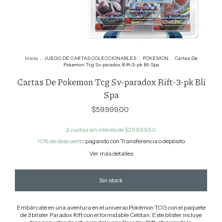
Inicio
.
JUEGO DE CARTAS COLECCIONABLES
.
POKEMON
.
Cartas De
Pokemon Tcg Sv-paradox Rift-3-pk Bli Spa
Cartas De Pokemon Tcg Sv-paradox Rift-3-pk Bli
Spa
$59.999,00
2
cuotas sin interés de
$29.999,50
10% de descuento
pagando con Transferencia o depósito
Ver más detalles
Embárcate en una aventura en el universo Pokémon TCG con el paquete
de 3 blíster Paradox Rift con el formidable Cetitan. Este blíster incluye