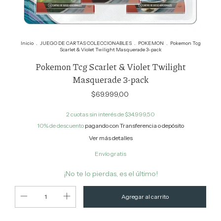
Inicio
.
JUEGO DE CARTAS COLECCIONABLES
.
POKEMON
.
Pokemon Tcg
Scarlet & Violet Twilight Masquerade 3-pack
Pokemon Tcg Scarlet & Violet Twilight
Masquerade 3-pack
$69.999,00
2
cuotas sin interés de
$34.999,50
10% de descuento
pagando con Transferencia o depósito
Ver más detalles
Envío gratis
¡No te lo pierdas, es el último!