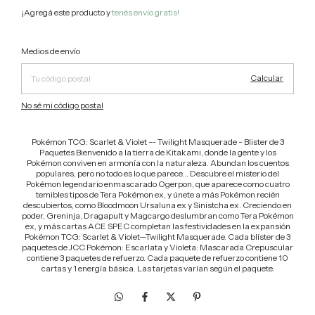
¡Agregá este producto y
tenés envío gratis!
Cambiar CP
Entregas para el CP:
Medios de envío
Calcular
No sé mi código postal
Pokémon TCG: Scarlet & Violet -- Twilight Masquerade - Blister de 3
Paquetes Bienvenido a la tierra de Kitakami, donde la gente y los
Pokémon conviven en armonía con la naturaleza. Abundan los cuentos
populares, pero no todo es lo que parece... Descubre el misterio del
Pokémon legendario enmascarado Ogerpon, que aparece como cuatro
temibles tipos de Tera Pokémon ex, y únete a más Pokémon recién
descubiertos, como Bloodmoon Ursaluna ex y Sinistcha ex. Creciendo en
poder, Greninja, Dragapult y Magcargo deslumbran como Tera Pokémon
ex, y más cartas ACE SPEC completan las festividades en la expansión
Pokémon TCG: Scarlet & Violet—Twilight Masquerade. Cada blíster de 3
paquetes de JCC Pokémon: Escarlata y Violeta: Mascarada Crepuscular
contiene 3 paquetes de refuerzo. Cada paquete de refuerzo contiene 10
cartas y 1 energía básica. Las tarjetas varían según el paquete.