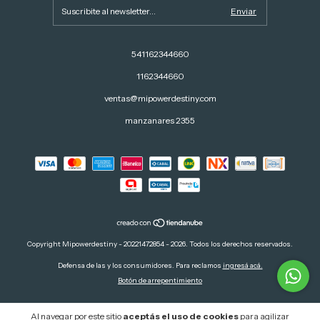
541162344660
1162344660
ventas@mipowerdestiny.com
manzanares 2355
Copyright Mipowerdestiny - 20221472854 - 2026. Todos los derechos reservados.
Defensa de las y los consumidores. Para reclamos
ingresá acá.
Botón de arrepentimiento
Al navegar por este sitio
aceptás el uso de cookies
para agilizar