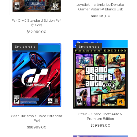
Joystick Inalámbrico Dehuka
Gamer Vstar P4 Blanco Usb
$46.999,00
Far Cry 5 Standard Edition Ps4
(físico)
$52.999,00
Envío gratis
Envío gratis
Gta 5 - Grand Theft Auto V
Gran Turismo 7 Físico Estándar
Premium Edition
Ps4
$59.999,00
$66.999,00