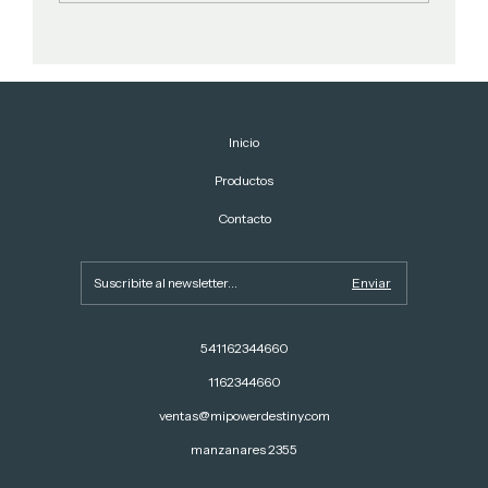
Inicio
Productos
Contacto
541162344660
1162344660
ventas@mipowerdestiny.com
manzanares 2355