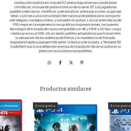
conducción distinta en más de 90 pistas bajo diversas condiciones
climáticas, incluyendo pistas icónicas de la serie GT. Los jugadores
pueden coleccionar, modificar y personalizar autos para crear su garaje
ideal, y unirse a una comunidad internacional de pilotos para compartir
estrategias, consejos y fotos, y competir en pistas. Las características de
PS5 mejoran la experiencia con gráficos impresionantes, incluyendo
tecnología de trazado de rayos compatible con 4K y HDR a 60 fps, carga
rápida gracias al SSD ultrarrápido, gatillos adaptativos que transmiten
la sensación de los sistemas de frenos y la resistencia de frenado,
respuesta háptica que permite sentir la textura de la pista, y Tempest 3D
AudioTech para una detección precisa de la posición de otros autos en la
pista con auriculares compatibles.
Productos similares
Envío gratis
Envío gratis