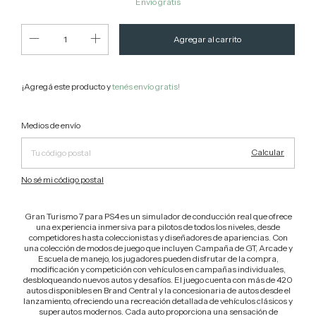
Envío gratis
¡Agregá este producto y
tenés envío gratis!
Cambiar CP
Entregas para el CP:
Medios de envío
Calcular
No sé mi código postal
Gran Turismo 7 para PS4 es un simulador de conducción real que ofrece
una experiencia inmersiva para pilotos de todos los niveles, desde
competidores hasta coleccionistas y diseñadores de apariencias. Con
una colección de modos de juego que incluyen Campaña de GT, Arcade y
Escuela de manejo, los jugadores pueden disfrutar de la compra,
modificación y competición con vehículos en campañas individuales,
desbloqueando nuevos autos y desafíos. El juego cuenta con más de 420
autos disponibles en Brand Central y la concesionaria de autos desde el
lanzamiento, ofreciendo una recreación detallada de vehículos clásicos y
superautos modernos. Cada auto proporciona una sensación de