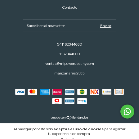
Contacto
541162344660
1162344660
ventas@mipowerdestiny.com
manzanares 2355
Copyright Mipowerdestiny - 20221472854 - 2026. Todos los derechos reservados.
Al navegar por este sitio
aceptás el uso de cookies
para agilizar
tu experiencia de compra.
Defensa de las y los consumidores. Para reclamos
ingresá acá.