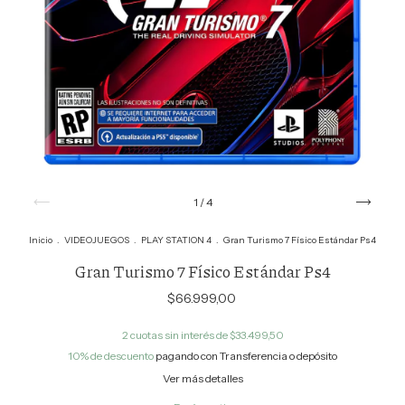
1
/
4
Inicio
.
VIDEOJUEGOS
.
PLAY STATION 4
.
Gran Turismo 7 Físico Estándar Ps4
Gran Turismo 7 Físico Estándar Ps4
$66.999,00
2
cuotas sin interés de
$33.499,50
10% de descuento
pagando con Transferencia o depósito
Ver más detalles