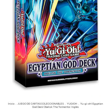
Inicio
.
JUEGO DE CARTAS COLECCIONABLES
.
YUGIOH
.
Yu-gi-oh! Egyptian
God Deck Obelisk The Tormentor. Inglés