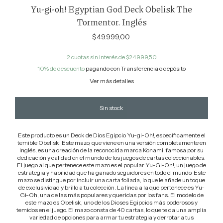
Yu-gi-oh! Egyptian God Deck Obelisk The
Tormentor. Inglés
$49.999,00
2
cuotas sin interés de
$24.999,50
10% de descuento
pagando con Transferencia o depósito
Ver más detalles
Este producto es un Deck de Dios Egipcio Yu-gi-Oh!, específicamente el
temible Obelisk. Este mazo, que viene en una versión completamente en
inglés, es una creación de la reconocida marca Konami, famosa por su
dedicación y calidad en el mundo de los juegos de cartas coleccionables.
El juego al que pertenece este mazo es el popular Yu-Gi-Oh!, un juego de
estrategia y habilidad que ha ganado seguidores en todo el mundo. Este
mazo se distingue por incluir una carta foliada, lo que le añade un toque
de exclusividad y brillo a tu colección. La línea a la que pertenece es Yu-
Gi-Oh, una de las más populares y queridas por los fans. El modelo de
este mazo es Obelisk, uno de los Dioses Egipcios más poderosos y
temidos en el juego. El mazo consta de 40 cartas, lo que te da una amplia
variedad de opciones para armar tu estrategia y derrotar a tus