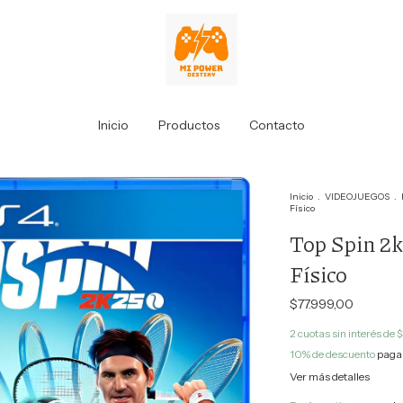
Inicio
Productos
Contacto
Inicio
.
VIDEOJUEGOS
.
Físico
Top Spin 2k
Físico
$77.999,00
2
cuotas sin interés de
$
10% de descuento
pagan
Ver más detalles