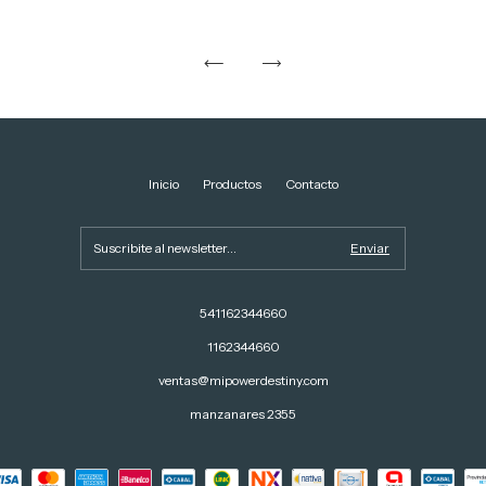
Inicio
Productos
Contacto
541162344660
1162344660
ventas@mipowerdestiny.com
manzanares 2355