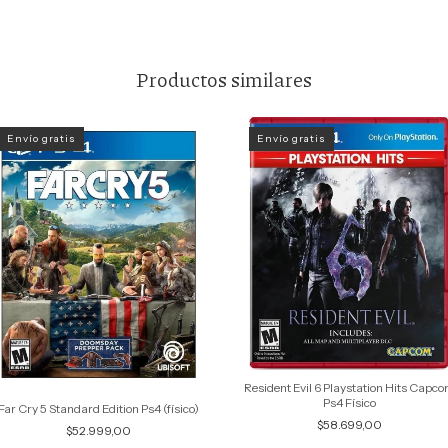
Productos similares
Envío gratis
Envío gratis
Resident Evil 6 Playstation Hits Capc
Ps4 Físico
Far Cry 5 Standard Edition Ps4 (físico)
$58.699,00
$52.999,00