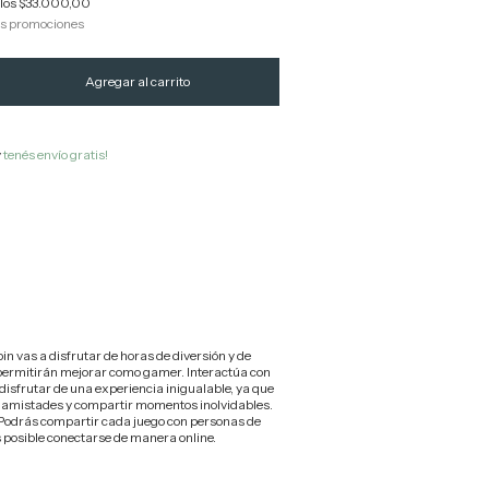
los
$33.000,00
as promociones
y
tenés envío gratis!
Cambiar CP
Calcular
in vas a disfrutar de horas de diversión y de
permitirán mejorar como gamer. Interactúa con
disfrutar de una experiencia inigualable, ya que
s amistades y compartir momentos inolvidables.
 Podrás compartir cada juego con personas de
s posible conectarse de manera online.