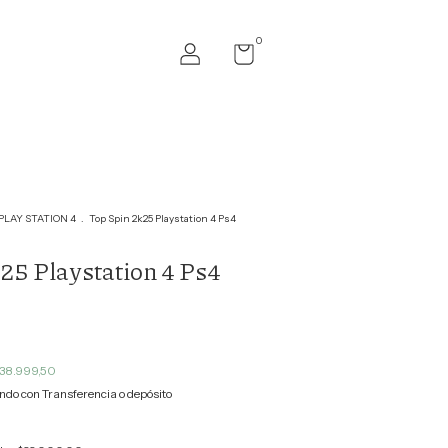
0
PLAY STATION 4
.
Top Spin 2k25 Playstation 4 Ps4
25 Playstation 4 Ps4
38.999,50
do con Transferencia o depósito