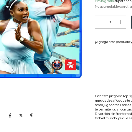
Envío gratis
superando 
No acumulable con otr
¡Agregá este producto 
Entregas para el CP:
Con este juego de Top Sp
nuevos desafíos que te 
otros jugadores Podrás 
te permite jugar con tu
Diversión sin fronteras
todo el mundo, ya que e