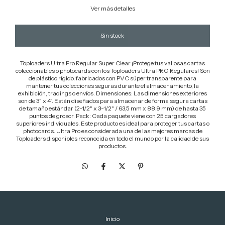
Ver más detalles
Toploaders Ultra Pro Regular Super Clear ¡Protege tus valiosas cartas
coleccionables o photocards con los Toploaders Ultra PRO Regulares! Son
de plástico rígido, fabricados con PVC súper transparente para
mantener tus colecciones seguras durante el almacenamiento, la
exhibición, tradings o envíos. Dimensiones: Las dimensiones exteriores
son de 3" x 4". Están diseñados para almacenar de forma segura cartas
de tamaño estándar (2-1/2" x 3-1/2" / 63,5 mm x 88,9 mm) de hasta 35
puntos de grosor. Pack: Cada paquete viene con 25 cargadores
superiores individuales. Este producto es ideal para proteger tus cartas o
photocards. Ultra Pro es considerada una de las mejores marcas de
Toploaders disponibles reconocida en todo el mundo por la calidad de sus
productos.
Inicio