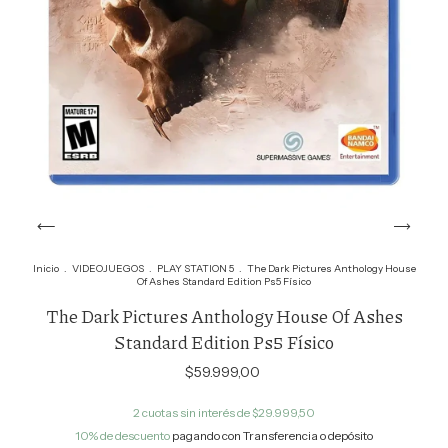
Inicio
.
VIDEOJUEGOS
.
PLAY STATION 5
.
The Dark Pictures Anthology House
Of Ashes Standard Edition Ps5 Físico
The Dark Pictures Anthology House Of Ashes
Standard Edition Ps5 Físico
$59.999,00
2
cuotas sin interés de
$29.999,50
10% de descuento
pagando con Transferencia o depósito