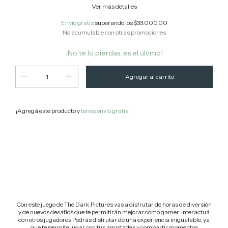
Ver más detalles
Envío gratis
superando los
$33.000,00
No acumulable con otras promociones
¡No te lo pierdas, es el último!
¡Agregá este producto y
tenés envío gratis!
Cambiar CP
Entregas para el CP:
Calcular
Con este juego de The Dark Pictures vas a disfrutar de horas de diversión
y de nuevos desafíos que te permitirán mejorar como gamer. Interactuá
con otros jugadores Podrás disfrutar de una experiencia inigualable, ya
que te permite jugar con tus amistades y compartir momentos