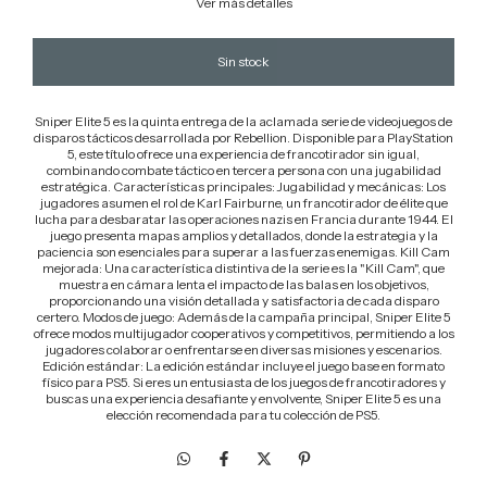
Ver más detalles
Sniper Elite 5 es la quinta entrega de la aclamada serie de videojuegos de
disparos tácticos desarrollada por Rebellion. Disponible para PlayStation
5, este título ofrece una experiencia de francotirador sin igual,
combinando combate táctico en tercera persona con una jugabilidad
estratégica. Características principales: Jugabilidad y mecánicas: Los
jugadores asumen el rol de Karl Fairburne, un francotirador de élite que
lucha para desbaratar las operaciones nazis en Francia durante 1944. El
juego presenta mapas amplios y detallados, donde la estrategia y la
paciencia son esenciales para superar a las fuerzas enemigas. Kill Cam
mejorada: Una característica distintiva de la serie es la "Kill Cam", que
muestra en cámara lenta el impacto de las balas en los objetivos,
proporcionando una visión detallada y satisfactoria de cada disparo
certero. Modos de juego: Además de la campaña principal, Sniper Elite 5
ofrece modos multijugador cooperativos y competitivos, permitiendo a los
jugadores colaborar o enfrentarse en diversas misiones y escenarios.
Edición estándar: La edición estándar incluye el juego base en formato
físico para PS5. Si eres un entusiasta de los juegos de francotiradores y
buscas una experiencia desafiante y envolvente, Sniper Elite 5 es una
elección recomendada para tu colección de PS5.