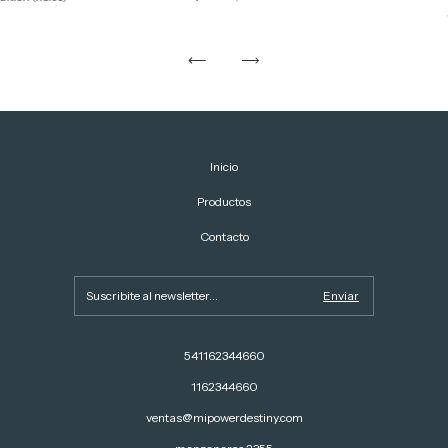
Inicio
Productos
Contacto
541162344660
1162344660
ventas@mipowerdestiny.com