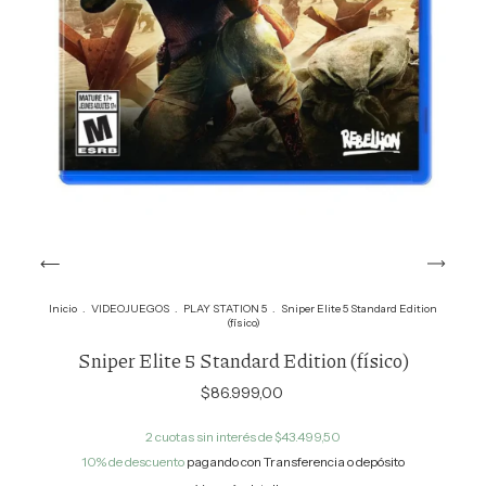
Inicio
.
VIDEOJUEGOS
.
PLAY STATION 5
.
Sniper Elite 5 Standard Edition
(físico)
Sniper Elite 5 Standard Edition (físico)
$86.999,00
2
cuotas sin interés de
$43.499,50
10% de descuento
pagando con Transferencia o depósito