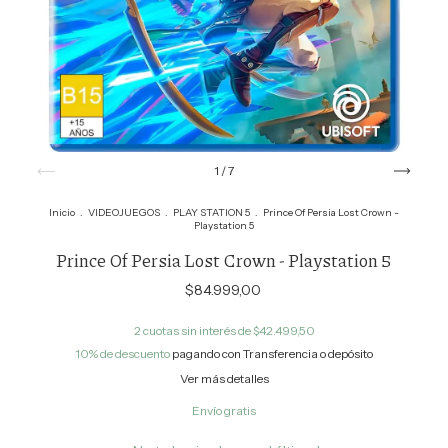
1
/
7
Inicio
.
VIDEOJUEGOS
.
PLAY STATION 5
.
Prince Of Persia Lost Crown -
Playstation 5
Prince Of Persia Lost Crown - Playstation 5
$84.999,00
2
cuotas sin interés de
$42.499,50
10% de descuento
pagando con Transferencia o depósito
Ver más detalles
Envío gratis