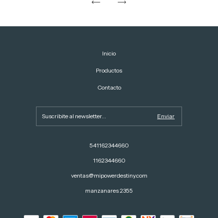
Inicio
Productos
Contacto
541162344660
1162344660
ventas@mipowerdestiny.com
manzanares 2355