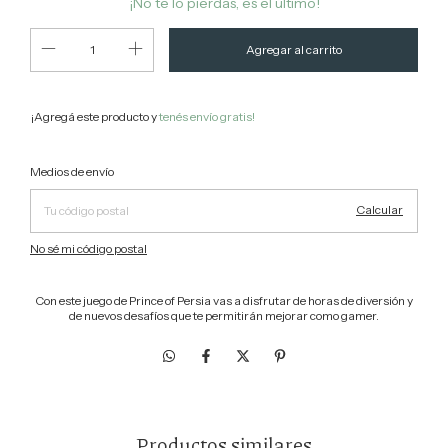
¡No te lo pierdas, es el último!
¡Agregá este producto y
tenés envío gratis!
Cambiar CP
Entregas para el CP:
Medios de envío
Calcular
No sé mi código postal
Con este juego de Prince of Persia vas a disfrutar de horas de diversión y
de nuevos desafíos que te permitirán mejorar como gamer.
Productos similares