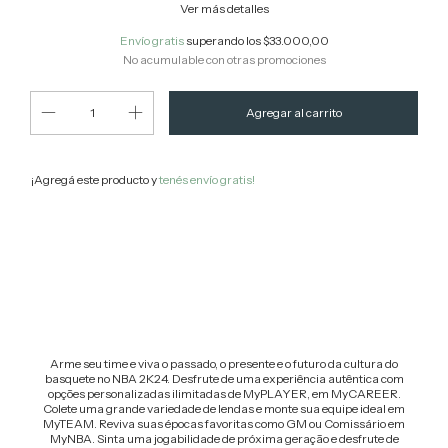
Ver más detalles
Envío gratis
superando los
$33.000,00
No acumulable con otras promociones
¡Agregá este producto y
tenés envío gratis!
Cambiar CP
Entregas para el CP:
Calcular
Arme seu time e viva o passado, o presente e o futuro da cultura do
basquete no NBA 2K24. Desfrute de uma experiência autêntica com
opções personalizadas ilimitadas de MyPLAYER, em MyCAREER.
Colete uma grande variedade de lendas e monte sua equipe ideal em
MyTEAM. Reviva suas épocas favoritas como GM ou Comissário em
MyNBA. Sinta uma jogabilidade de próxima geração e desfrute de