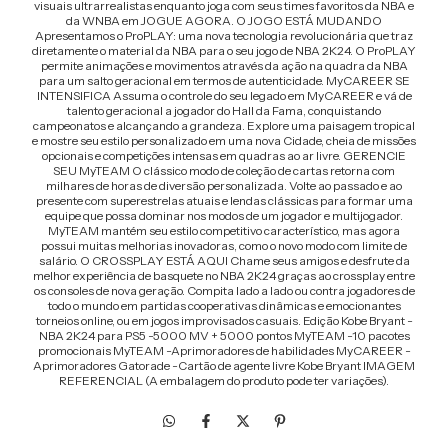
visuais ultrarrealistas enquanto joga com seus times favoritos da NBA e
da WNBA em JOGUE AGORA. O JOGO ESTÁ MUDANDO
Apresentamos o ProPLAY: uma nova tecnologia revolucionária que traz
diretamente o material da NBA para o seu jogo de NBA 2K24. O ProPLAY
permite animações e movimentos através da ação na quadra da NBA
para um salto geracional em termos de autenticidade. MyCAREER SE
INTENSIFICA Assuma o controle do seu legado em MyCAREER e vá de
talento geracional a jogador do Hall da Fama, conquistando
campeonatos e alcançando a grandeza. Explore uma paisagem tropical
e mostre seu estilo personalizado em uma nova Cidade, cheia de missões
opcionais e competições intensas em quadras ao ar livre. GERENCIE
SEU MyTEAM O clássico modo de coleção de cartas retorna com
milhares de horas de diversão personalizada. Volte ao passado e ao
presente com superestrelas atuais e lendas clássicas para formar uma
equipe que possa dominar nos modos de um jogador e multijogador.
MyTEAM mantém seu estilo competitivo característico, mas agora
possui muitas melhorias inovadoras, como o novo modo com limite de
salário. O CROSSPLAY ESTÁ AQUI Chame seus amigos e desfrute da
melhor experiência de basquete no NBA 2K24 graças ao crossplay entre
os consoles de nova geração. Compita lado a lado ou contra jogadores de
todo o mundo em partidas cooperativas dinâmicas e emocionantes
torneios online, ou em jogos improvisados casuais. Edição Kobe Bryant -
NBA 2K24 para PS5 -5000 MV + 5000 pontos MyTEAM -10 pacotes
promocionais MyTEAM -Aprimoradores de habilidades MyCAREER -
Aprimoradores Gatorade -Cartão de agente livre Kobe Bryant IMAGEM
REFERENCIAL (A embalagem do produto pode ter variações).