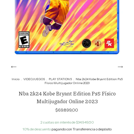
Inicio
.
VIDEOJUEGOS
.
PLAY STATION 5
.
Nba 2k24 Kobe Bryant Edition Ps5
Físico Multijugador Online 2023
Nba 2k24 Kobe Bryant Edition Ps5 Físico
Multijugador Online 2023
$69.899,00
2
cuotas sin interés de
$34.949,50
10% de descuento
pagando con Transferencia o depósito