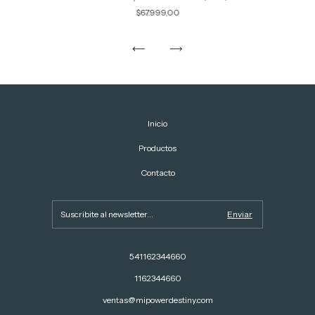
$67.999,00
Inicio
Productos
Contacto
541162344660
1162344660
ventas@mipowerdestiny.com