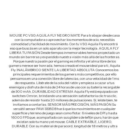
Calcular
MOUSE PC VSG AQUILA FLY NEGRO MATE Para trabajar desde casa
con la computadora o aprovechar los momentos de ocio, necesitás
comodidad y facilidad de movimiento. Con tu VSG Aquila Fly encontrá
eso que buscás en un solo aparato con la mejor tecnología. AQUILA FLY
LIBERA TU PASIÓN Desde tiempos inmemorables hemos proyectado un
mundo sin barreras y expandido nuestra visión más allá de las fronteras.
Porque nuestra pasión por el gaming es infinita y el alma libre de los
gamers merece ser honrada, hemos creado el mouse ideal para ti, Aquila
Fly. INALÁMBRICO SIENTE LA LIBERTAD ABSOLUTA Conocemos los
principales requerimientos de los gamers más competitivos, por ello
pensamos en una conexión libre de latencias, con una velocidad de 1 ms
de respuesta. Libérate de la cola del ratón y empieza a cazar a tus
enemigos y disfruta de más de 24 horas de uso con su batería recargable
de 300 mAh. DURABILIDAD EXTREMA Aquila Fly está equipado con
switches Omron, brindando una sensación satisfactoria clic tras clic,
además de resistir hasta 20 millones de pulsaciones. Sí, leíste bien, te
invitamos a contarlas. SENSOR MÁS PRECISIÓN, MÁS PASIÓN Su
versátil sensor PAW 3335DB hará que los movimientos en cualquier
superficie y terreno de juego sean como flotar. 6 niveles de DPI y hasta
16000 FPS que, acompañado con sus gliders de teflón puro, harán que
existan solo tu mano y el mouse. CABLE EXTRAÍBLE, LIGERO,
DURABLE Con su material de paracord, longitud de 1.8 metros y ultra