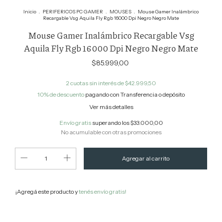
Inicio
.
PERIFERICOS PC GAMER
.
MOUSES
.
Mouse Gamer Inalámbrico
Recargable Vsg Aquila Fly Rgb 16000 Dpi Negro Negro Mate
Mouse Gamer Inalámbrico Recargable Vsg
Aquila Fly Rgb 16000 Dpi Negro Negro Mate
$85.999,00
2
cuotas sin interés de
$42.999,50
10% de descuento
pagando con Transferencia o depósito
Ver más detalles
Envío gratis
superando los
$33.000,00
No acumulable con otras promociones
¡Agregá este producto y
tenés envío gratis!
Cambiar CP
Entregas para el CP: