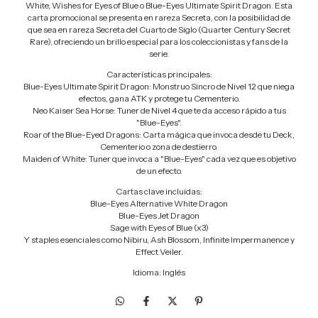
White, Wishes for Eyes of Blue o Blue-Eyes Ultimate Spirit Dragon. Esta
carta promocional se presenta en rareza Secreta, con la posibilidad de
que sea en rareza Secreta del Cuarto de Siglo (Quarter Century Secret
Rare), ofreciendo un brillo especial para los coleccionistas y fans de la
serie.
Características principales:
Blue-Eyes Ultimate Spirit Dragon: Monstruo Sincro de Nivel 12 que niega
efectos, gana ATK y protege tu Cementerio.
Neo Kaiser Sea Horse: Tuner de Nivel 4 que te da acceso rápido a tus
"Blue-Eyes".
Roar of the Blue-Eyed Dragons: Carta mágica que invoca desde tu Deck,
Cementerio o zona de destierro.
Maiden of White: Tuner que invoca a "Blue-Eyes" cada vez que es objetivo
de un efecto.
Cartas clave incluidas:
Blue-Eyes Alternative White Dragon
Blue-Eyes Jet Dragon
Sage with Eyes of Blue (x3)
Y staples esenciales como Nibiru, Ash Blossom, Infinite Impermanence y
Effect Veiler.
Idioma: Inglés