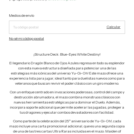
Cambiar CP
Entregas para el CP:
Medios de envío
Calcular
No sé mi código postal
¡Structure Deck: Blue-Eyes White Destiny!
El legendario Dragón Blanco de Ojos Azules regresa en todo su esplendor
con esta nueva estructura diseñada para potenciar una de las
estrategias más icónicas del universo Yu-Gi-Oh! Este mazo ofrece una
experiencia lista para jugar, ideal tanto para duelistas nuevos como para
veteranos que buscan revivir el poder clásico con un giro moderno.
Con un enfoque centrado en invocaciones poderosas, control del campo y
destrucción abrumadora, el mazo combina monstruos clásicos con
nuevas herramientas estratégicas para dominar el Duelo. Además,
incorpora soporte adicional que permite acelerar las jugadas, proteger a
tus dragones y ejecutar combos devastadores con facilidad.
Como parte de la celebración del 25º aniversario de Yu-Gi-Oh!, cada
mazo incluye una carta promocional adicional, que es una segunda copia
de una de las tres cartas Ultra Raras incluidas en el mazo: Maiden of