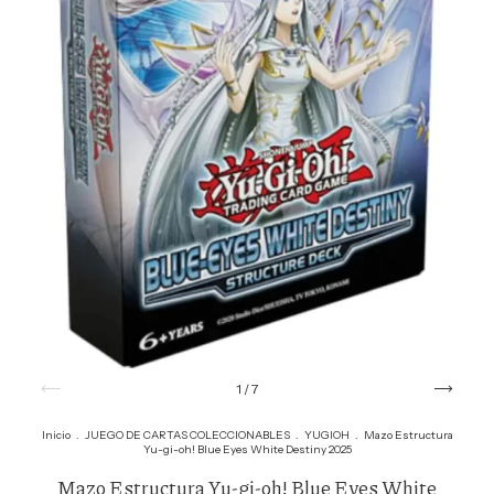
1
/
7
Inicio
.
JUEGO DE CARTAS COLECCIONABLES
.
YUGIOH
.
Mazo Estructura
Yu-gi-oh! Blue Eyes White Destiny 2025
Mazo Estructura Yu-gi-oh! Blue Eyes White