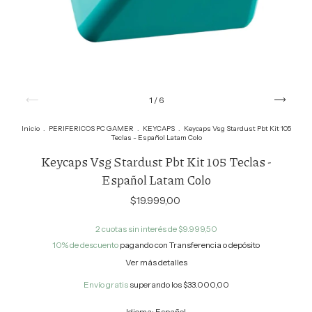
1
/
6
Inicio
.
PERIFERICOS PC GAMER
.
KEYCAPS
.
Keycaps Vsg Stardust Pbt Kit 105
Teclas - Español Latam Colo
Keycaps Vsg Stardust Pbt Kit 105 Teclas -
Español Latam Colo
$19.999,00
2
cuotas sin interés de
$9.999,50
10% de descuento
pagando con Transferencia o depósito
Ver más detalles
Envío gratis
superando los
$33.000,00
Idioma:
Español