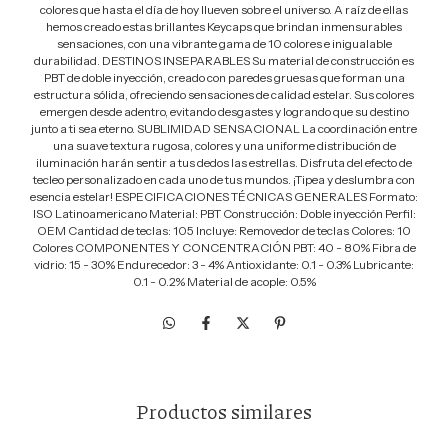
colores que hasta el día de hoy llueven sobre el universo. A raíz de ellas
hemos creado estas brillantes Keycaps que brindan inmensurables
sensaciones, con una vibrante gama de 10 colores e inigualable
durabilidad. DESTINOS INSEPARABLES Su material de construcción es
PBT de doble inyección, creado con paredes gruesas que forman una
estructura sólida, ofreciendo sensaciones de calidad estelar. Sus colores
emergen desde adentro, evitando desgastes y logrando que su destino
junto a ti sea eterno. SUBLIMIDAD SENSACIONAL La coordinación entre
una suave textura rugosa, colores y una uniforme distribución de
iluminación harán sentir a tus dedos las estrellas. Disfruta del efecto de
tecleo personalizado en cada uno de tus mundos. ¡Tipea y deslumbra con
esencia estelar! ESPECIFICACIONES TÉCNICAS GENERALES Formato:
ISO Latinoamericano Material: PBT Construcción: Doble inyección Perfil:
OEM Cantidad de teclas: 105 Incluye: Removedor de teclas Colores: 10
Colores COMPONENTES Y CONCENTRACIÓN PBT: 40 - 80% Fibra de
vidrio: 15 - 30% Endurecedor: 3 - 4% Antioxidante: 0.1 - 0.3% Lubricante:
0.1 - 0.2% Material de acople: 0.5%
Productos similares