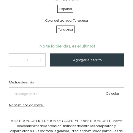
Español
Color del teclado:
Turquesa
Turquesa
¡No te lo pierdas, es el último!
Cambiar CP
Entregas para el CP:
Medios de envío
Calcular
No sé mi código postal
VSG STARDUST KIT DE 105 KEYCAPS PBT ERES STARDUST Durante
los comienzos de la creación, millones de estrellas colapsaron y
esparcieron su luz por toda la galaxia, irradiando miles de partículas de