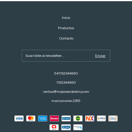
Inicio
Productos
Contacto
541162344660
1162344660
ventas@mipowerdestiny.com
manzanares 2355