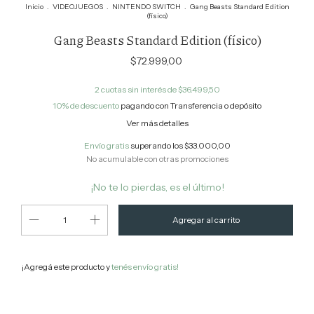
Inicio
.
VIDEOJUEGOS
.
NINTENDO SWITCH
.
Gang Beasts Standard Edition
(físico)
Gang Beasts Standard Edition (físico)
$72.999,00
2
cuotas sin interés de
$36.499,50
10% de descuento
pagando con Transferencia o depósito
Ver más detalles
Envío gratis
superando los
$33.000,00
No acumulable con otras promociones
¡No te lo pierdas, es el último!
¡Agregá este producto y
tenés envío gratis!
Cambiar CP
Entregas para el CP: