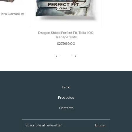
 Para Cartas De
Dragon Shield Perfect Fit, Talla 100,
Transparente
$27.999,00
Inicio
Productos
Contacto