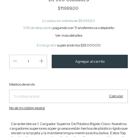
$11.999,00
2
cuotas sin interés de
$5.999,50
10% de descuento
pagando con Transferencia o depósito
Ver más detalles
Envío gratis
superando los
$33.000,00
Cambiar CP
Entregas para el CP:
Medios de envío
Calcular
No sé mi código postal
Características 1. Cargador Superior De Plástico Rígido Claro: Nuestros
cargadores superiores súper gruesos están hechos de plástico rígido que
encierra la tarjeta y la mantiene limpia mientras evita daños. Estos Top