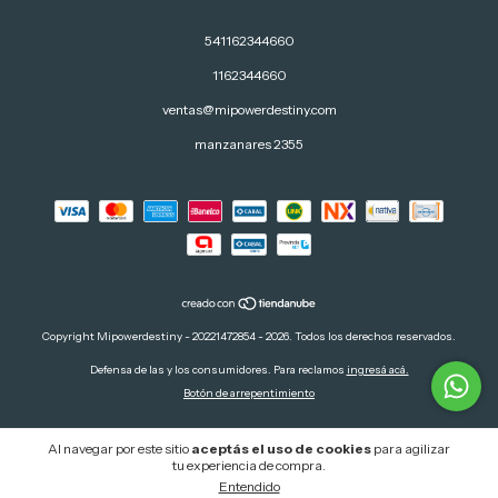
541162344660
1162344660
ventas@mipowerdestiny.com
manzanares 2355
Copyright Mipowerdestiny - 20221472854 - 2026. Todos los derechos reservados.
Defensa de las y los consumidores. Para reclamos
ingresá acá.
Botón de arrepentimiento
Al navegar por este sitio
aceptás el uso de cookies
para agilizar
tu experiencia de compra.
Entendido