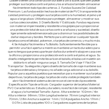
Loaders tienen una construcción duradera ultra suave, que bien puede
proteger sus tarjetas contra el polvo y los arañazos también almacenar
fácilmente en todo tipo de carteras. 2. Fundas Suaves De Calidad
Premium: Las fundas están hechas de material de PVC transparente de
calidad premium y protegen sus tarjetas contra la humedad, el polvo y el
agua a largo plazo. Utilícelas para proteger, almacenar y mostrar sus
cartas coleccionables. 3. Diseño Bonito Y Estilizado: Fundas regulares
con material impermeable y resistente a los golpes para proporcionar
una protección total de sus cartas contra arañazos y suciedad, diseño
ligeramente sobredimensionado para disminuir las posibilidades de
dañar esquinas y bordes. Perfecto para almacenar cualquier tipo de
tarjetas como el béisbol, pokemon, o tarjetas de comercio, y mucho más.
4. Se Adapta Fácilmente a Tu Bolsillo: Suficientemente flexible para
permitir una fácil apertura mientras mantiene un tacto duradero para
que no tengas que preocuparte por daños durante el trabajo en casa o en
la oficina y proporciona una protección extra contra el polvo, el agua. Su
diseño inteligente te permite llevarlo en el bolsillo, el bolso o el maletín sin
doblarlo ni añadir ninguna carga. 5. Tamaño De Viaje Y Fácil De
Transportar: Su elegante y ligero diseño de tamaño de viaje mantiene sus
tarjetas ordenadas y limpias y no añade carga adicional a su bolsillo.
Popular para aquellos pueblos que necesitan para mantener sus tarjetas
deportivas, tarjetas de juego, tarjetas de visita visible protegido también
abrir fácilmente el sistema de cierre con el cierre de clip excelente.
Especificación Tipo de artículo: Cargador superior de tarjetas Material:
PVC Características: Estudio y duradero, no es fácil de romper, resistente
al agua y la humedad Tamaño: Aprox. Altura exterior: 102mm / 4in
Altura interior: 98mm / 3.9in Longitud exterior: 76 mm Longitud interior:
70mm / 2.8in Anchura superior: 1 mm / 0,04 pulgadas Ancho: 1.7mm /
0.07in Lista de paquetes 100 x Cargadores superiores de tarjetas