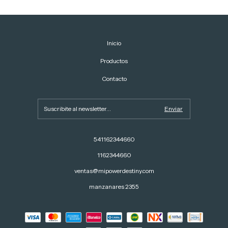
Inicio
Productos
Contacto
541162344660
1162344660
ventas@mipowerdestiny.com
manzanares 2355