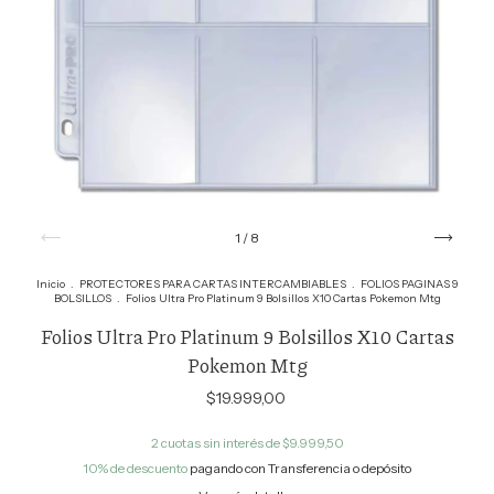
1
/
8
Inicio
.
PROTECTORES PARA CARTAS INTERCAMBIABLES
.
FOLIOS PAGINAS 9
BOLSILLOS
.
Folios Ultra Pro Platinum 9 Bolsillos X10 Cartas Pokemon Mtg
Folios Ultra Pro Platinum 9 Bolsillos X10 Cartas
Pokemon Mtg
$19.999,00
2
cuotas sin interés de
$9.999,50
10% de descuento
pagando con Transferencia o depósito