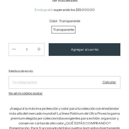
Ver más detalles
Envío gratis
superando los
$33.000,00
Color:
Transparente
Transparente
Cambiar CP
Entregas para el CP:
Medios de envío
Calcular
No sé mi código postal
¡Asegurá la máxima protección y valor para tu colección con el estándar
más alto del mercado mundial! La línea Platinum de Ultra Pro es la gama
premium elegida por coleccionistas exigentes para exhibir, organizar y
conservar cartas de alto valor.¿QUÉ ESTÁS COMPRANDO?
Presentación: Pack fraccionado de folios sueltos (extraídos directamente