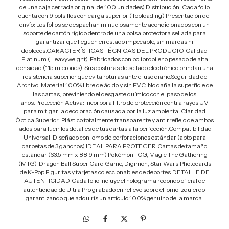
de una caja cerrada original de 100 unidades).Distribución: Cada folio
cuenta con 9 bolsillos con carga superior (Toploading).Presentación del
envío: Los folios se despachan minuciosamente acondicionados con un
soporte de cartón rígido dentro de una bolsa protectora sellada para
garantizar que lleguen en estado impecable, sin marcas ni
dobleces.CARACTERÍSTICAS TÉCNICAS DEL PRODUCTO:Calidad
Platinum (Heavyweight): Fabricados con polipropileno pesado de alta
densidad (115 micrones). Sus costuras de sellado electrónico brindan una
resistencia superior que evita roturas ante el uso diario.Seguridad de
Archivo: Material 100% libre de ácido y sin PVC. No daña la superficie de
las cartas, previniendo el desgaste químico con el paso de los
años.Protección Activa: Incorpora filtro de protección contra rayos UV
para mitigar la decoloración causada por la luz ambiental.Claridad
Óptica Superior: Plástico totalmente transparente y antirreflejo de ambos
lados para lucir los detalles de tus cartas a la perfección.Compatibilidad
Universal: Diseñado con lomo de perforaciones estándar (apto para
carpetas de 3 ganchos).IDEAL PARA PROTEGER:Cartas de tamaño
estándar (63.5 mm x 88.9 mm).Pokémon TCG, Magic The Gathering
(MTG), Dragon Ball Super Card Game, Digimon, Star Wars.Photocards
de K-Pop.Figuritas y tarjetas coleccionables de deportes.DETALLE DE
AUTENTICIDAD:Cada folio incluye el holograma redondo oficial de
autenticidad de Ultra Pro grabado en relieve sobre el lomo izquierdo,
garantizando que adquirís un artículo 100% genuino de la marca.