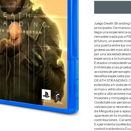
Juego Death Stranding D
principales: De manos d
llega una experiencia q
remasterizada para PS5
el futuro, un evento mi
una puerta entre los viv
grotescas del más allá 
por una sociedad desol
esperanza a la humanida
Estados Unidos destrui
Enfréntate a las prueb
acciones de personajes 
desafíos especiales para
DEATH STRANDING. Con
extendida a través de 
armas y vehículos adici
explora ubicaciones nuev
misiones y minijuegos a
Conéctate con personas
valiosos para reconstrui
da Me gusta para apoyar
aparecen en tu mundo 
contribuciones. Caracte
Experimenta los efectos
control inalámbrico Dua