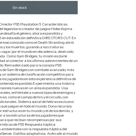
irector PS5 Playstation 5 Características
el legendario creador de juegos Hideo Kojima
ue desafía el género, ahora expandida y
 en esta edición definitiva DIRECTORS CUT. En
sterioso conocido como el Death Stranding abrió
os y los muertos, guiando a las criaturas
a vagar por el mundo en decadencia, destruido
ada. Como Sam Bridges, tu misión es darle
d al conectar a los últimos sobrevivientes de un
do. Remasterizado para la consola PS5
as de Sam Bridges con combate avanzado, más
y un sistema de clasificación competitivo para
 los jugadores en esta experiencia definitiva de
tenido expandido Experimenta una historia
misiones nuevas en un área expandida. Usa
onales, enfréntate a nuevos tipos de enemigos y
as, como el campo de tiro y el circuito, con
dicionales. Sistema social de hebras exclusivo
 que juegan en todo el mundo. Dona recursos
r estructuras en tu mundo y el de los demás, y
 a las estructuras de los jugadores que
para que reciban recompensas por sus
rísticas de PS5 Respuesta háptica:
 ambientales con la respuesta háptica del
lSense. Gatillos adaptativos: Acércate al mundo