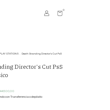
0
PLAY STATION 5
.
Death Stranding Director's Cut Ps5
ding Director's Cut Ps5
ico
44.500,00
do con Transferencia o depósito