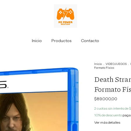
Inicio
Productos
Contacto
Inicio
.
VIDEOJUEGOS
.
Formato Físico
Death Stran
Formato Fís
$89.000,00
2
cuotas sin interés de
$
10% de descuento
pagan
Ver más detalles