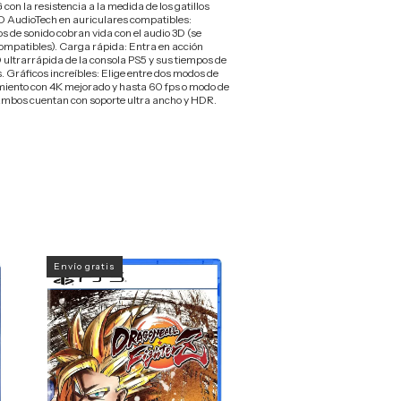
 la resistencia a la medida de los gatillos
D AudioTech en auriculares compatibles:
s de sonido cobran vida con el audio 3D (se
ompatibles). Carga rápida: Entra en acción
ultrarrápida de la consola PS5 y sus tiempos de
. Gráficos increíbles: Elige entre dos modos de
iento con 4K mejorado y hasta 60 fps o modo de
 Ambos cuentan con soporte ultra ancho y HDR.
Envío gratis
Envío gratis