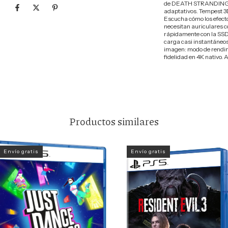
de DEATH STRANDING con
adaptativos. Tempest 3
Escucha cómo los efecto
necesitan auriculares c
rápidamente con la SSD 
carga casi instantáneos
imagen: modo de rendim
fidelidad en 4K nativo.
Productos similares
Envío gratis
Envío gratis