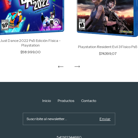
Just Dance 2022 Ps5 Edición Física -
Playstation
Playstation Resident Evil 3 Físico Ps5
$58.999,00
$74.399,07
Inicio
Productos
Contacto
541162344660