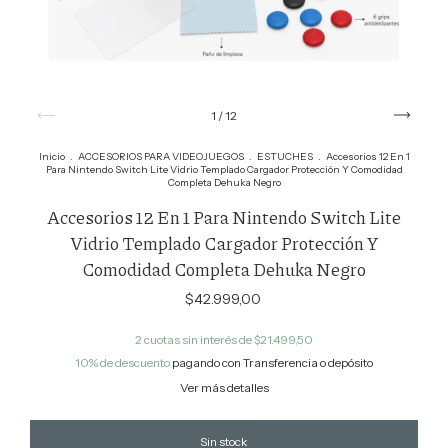
1
/
12
Inicio
.
ACCESORIOS PARA VIDEOJUEGOS
.
ESTUCHES
.
Accesorios 12 En 1
Para Nintendo Switch Lite Vidrio Templado Cargador Protección Y Comodidad
Completa Dehuka Negro
Accesorios 12 En 1 Para Nintendo Switch Lite
Vidrio Templado Cargador Protección Y
Comodidad Completa Dehuka Negro
$42.999,00
2
cuotas sin interés de
$21.499,50
10% de descuento
pagando con Transferencia o depósito
Ver más detalles