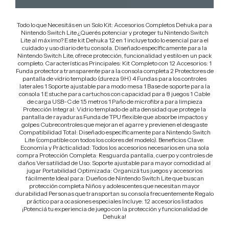
Todo lo que Necesitás en un Solo Kit: Accesorios Completos Dehuka para
Nintendo Switch Lite ¿Querés potenciar y proteger tu Nintendo Switch
Lite al máximo? Este kit Dehuka 12 en 1 incluye todo lo esencial para el
cuidado y uso diario de tu consola. Diseñado específicamente para la
Nintendo Switch Lite, ofrece protección, funcionalidad y estilo en un pack
completo. Características Principales: Kit Completo con 12 Accesorios: 1
Funda protectora transparente para la consola completa 2 Protectores de
pantalla de vidrio templado (dureza 9H) 4 Fundas para los controles
laterales 1 Soporte ajustable para modo mesa 1 Base de soporte para la
consola 1 Estuche para cartuchos con capacidad para 8 juegos 1 Cable
de carga USB-C de 1.5 metros 1 Paño de microfibra para limpieza
Protección Integral: Vidrio templado de alta densidad que protege la
pantalla de rayaduras Funda de TPU flexible que absorbe impactos y
golpes Cubrecontroles que mejoran el agarre y previenen el desgaste
Compatibilidad Total: Diseñado específicamente para Nintendo Switch
Lite (compatible con todos los colores del modelo). Beneficios Clave:
Economía y Prácticalidad: Todos los accesorios necesarios en una sola
compra Protección Completa: Resguarda pantalla, cuerpo y controles de
daños Versatilidad de Uso: Soporte ajustable para mayor comodidad al
jugar Portabilidad Optimizada: Organizá tus juegos y accesorios
fácilmente Ideal para: Dueños de Nintendo Switch Lite que buscan
protección completa Niños y adolescentes que necesitan mayor
durabilidad Personas que transportan su consola frecuentemente Regalo
práctico para ocasiones especiales Incluye: 12 accesorios listados
¡Potenciá tu experiencia de juego con la protección y funcionalidad de
Dehuka!