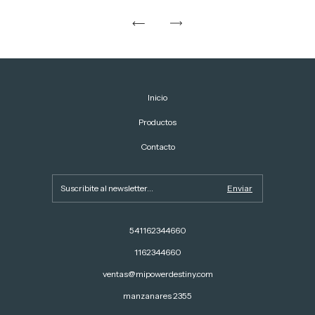
Inicio
Productos
Contacto
541162344660
1162344660
ventas@mipowerdestiny.com
manzanares 2355